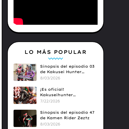
LO MÁS POPULAR
Sinopsis del episodio 03
de Kakusei Hunter
Omegahorn
8/03/2026
¡Es oficial!
Kakuseihunter
Omegahorn llega a
7/22/2026
Tokusato
Sinopsis del episodio 47
de Kamen Rider Zeztz
8/03/2026