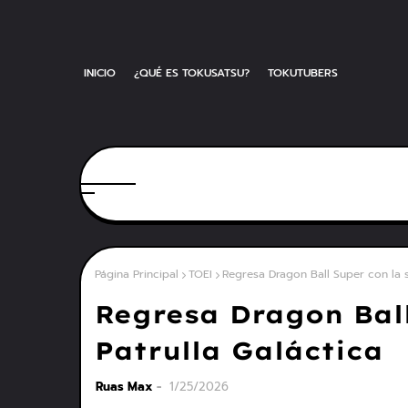
INICIO
¿QUÉ ES TOKUSATSU?
TOKUTUBERS
Página Principal
TOEI
Regresa Dragon Ball Super con la s
Regresa Dragon Ball
Patrulla Galáctica
Ruas Max
1/25/2026