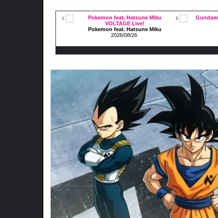
Pokemon feat. Hatsune Miku
Gundam:
1.
2.
VOLTAGE Live!
Pokemon feat. Hatsune Miku
2026/08/26